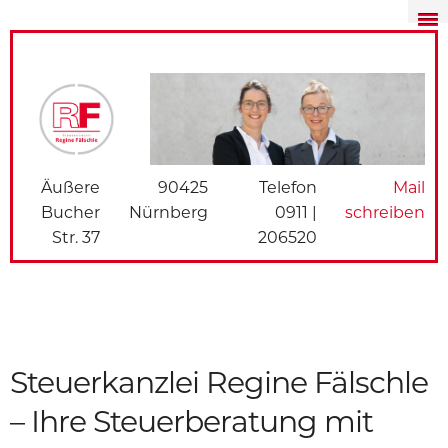
Äußere
90425
Telefon
Mail
Bucher
Nürnberg
0911 |
schreiben
Str. 37
206520
Steuerkanzlei Regine Fälschle
– Ihre Steuerberatung mit